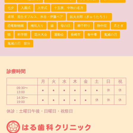
七夕
入園式
入学式
十五夜、中秋の名月
卓球、混合ダブルス、水谷・伊藤ペア
妓夫太郎（ぎゅうたろう）
恐竜動物園
梅雨入り
歯
母の日
潮干狩り
熱中症
爪とぎ
猫
科学館
花火大会
運動会
長崎市
食中毒
鬼滅の刃
鬼滅の刃 節分
診療時間
月
火
水
木
金
土
日
祝
09:30〜
●
●
●
●
●
●
休
休
13:00
14:30〜
●
●
●
●
●
休
休
休
19:00
休診：土曜日午後・日曜日・祝祭日