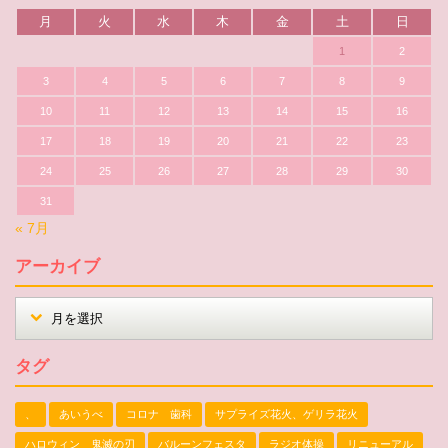
月
火
水
木
金
土
日
1
2
3
4
5
6
7
8
9
10
11
12
13
14
15
16
17
18
19
20
21
22
23
24
25
26
27
28
29
30
31
« 7月
アーカイブ
タグ
、
あいうべ
コロナ 歯科
サプライズ花火、ゲリラ花火
ハロウィン 鬼滅の刃
バルーンフェスタ
ラジオ体操
リニューアル