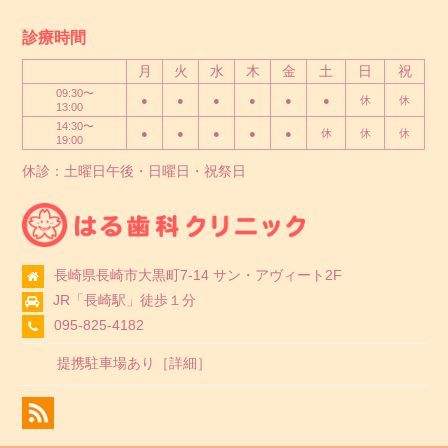
診療時間
月
火
水
木
金
土
日
祝
09:30〜
●
●
●
●
●
●
休
休
13:00
14:30〜
●
●
●
●
●
休
休
休
19:00
休診：土曜日午後・日曜日・祝祭日
長崎県長崎市大黒町7-14 サン・アヴィート2F
JR「長崎駅」徒歩１分
095-825-4182
提携駐車場あり［
詳細
］