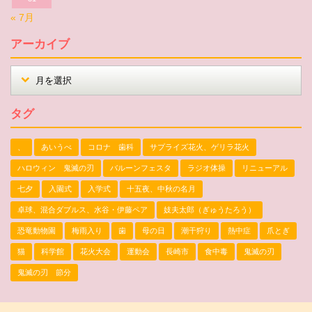
« 7月
アーカイブ
タグ
、
あいうべ
コロナ 歯科
サプライズ花火、ゲリラ花火
ハロウィン 鬼滅の刃
バルーンフェスタ
ラジオ体操
リニューアル
七夕
入園式
入学式
十五夜、中秋の名月
卓球、混合ダブルス、水谷・伊藤ペア
妓夫太郎（ぎゅうたろう）
恐竜動物園
梅雨入り
歯
母の日
潮干狩り
熱中症
爪とぎ
猫
科学館
花火大会
運動会
長崎市
食中毒
鬼滅の刃
鬼滅の刃 節分