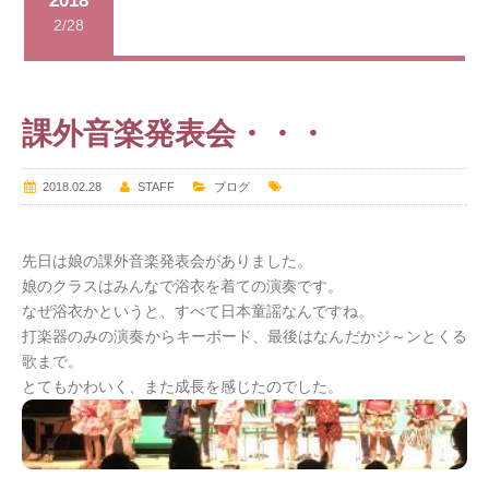
2018
2/28
課外音楽発表会・・・
2018.02.28
STAFF
ブログ
先日は娘の課外音楽発表会がありました。
娘のクラスはみんなで浴衣を着ての演奏です。
なぜ浴衣かというと、すべて日本童謡なんですね。
打楽器のみの演奏からキーボード、最後はなんだかジ～ンとくる
歌まで。
とてもかわいく、また成長を感じたのでした。