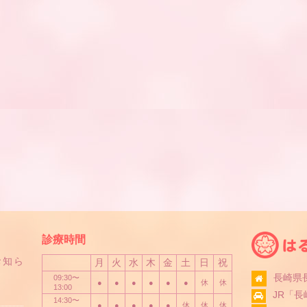
診療時間
お知ら
月
火
水
木
金
土
日
祝
長崎県長
09:30〜
●
●
●
●
●
●
休
休
13:00
JR「
14:30〜
●
●
●
●
●
休
休
休