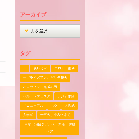
アーカイブ
タグ
、
あいうべ
コロナ 歯科
サプライズ花火、ゲリラ花火
ハロウィン 鬼滅の刃
バルーンフェスタ
ラジオ体操
リニューアル
七夕
入園式
入学式
十五夜、中秋の名月
卓球、混合ダブルス、水谷・伊藤
ペア