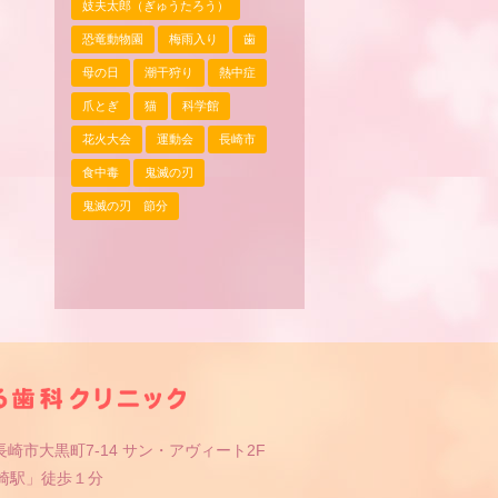
妓夫太郎（ぎゅうたろう）
恐竜動物園
梅雨入り
歯
母の日
潮干狩り
熱中症
爪とぎ
猫
科学館
花火大会
運動会
長崎市
食中毒
鬼滅の刃
鬼滅の刃 節分
崎市大黒町7-14 サン・アヴィート2F
長崎駅」徒歩１分