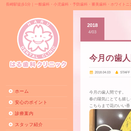
長崎駅徒歩1分｜一般歯科・小児歯科・予防歯科・審美歯科・ホワイトニ
2018
4/03
今月の歯人
2018.04.03
STAFF
ホーム
今月の歯人間です。
春の陽気にとても嬉し
安心のポイント
こちらまで花のいい香
診療案内
スタッフ紹介