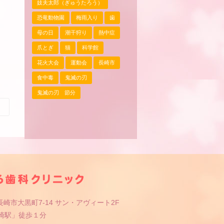
妓夫太郎（ぎゅうたろう）
恐竜動物園
梅雨入り
歯
母の日
潮干狩り
熱中症
爪とぎ
猫
科学館
花火大会
運動会
長崎市
食中毒
鬼滅の刃
鬼滅の刃 節分
崎市大黒町7-14 サン・アヴィート2F
長崎駅」徒歩１分