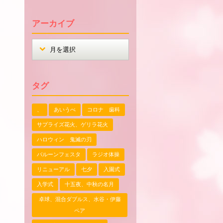
アーカイブ
タグ
、
あいうべ
コロナ 歯科
サプライズ花火、ゲリラ花火
ハロウィン 鬼滅の刃
バルーンフェスタ
ラジオ体操
リニューアル
七夕
入園式
入学式
十五夜、中秋の名月
卓球、混合ダブルス、水谷・伊藤
ペア