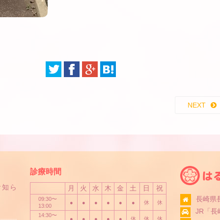
NEXT
診療時間
お知ら
月
火
水
木
金
土
日
祝
長崎県長
09:30〜
●
●
●
●
●
●
休
休
13:00
JR「
14:30〜
●
●
●
●
●
休
休
休