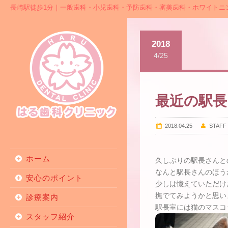
長崎駅徒歩1分｜一般歯科・小児歯科・予防歯科・審美歯科・ホワイトニ
2018
4/25
最近の駅長
2018.04.25
STAFF
ホーム
久しぶりの駅長さんと
なんと駅長さんのほう
安心のポイント
少しは憶えていただけ
撫でてみようかと思い
診療案内
駅長室には猫のマスコ
スタッフ紹介