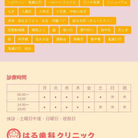
ハロウィン 鬼滅の刃
バルーンフェスタ
ラジオ体操
リニューアル
七夕
入園式
入学式
十五夜、中秋の名月
卓球、混合ダブルス、水谷・伊藤ペア
妓夫太郎（ぎゅうたろう）
恐竜動物園
梅雨入り
歯
母の日
潮干狩り
熱中症
爪とぎ
猫
科学館
花火大会
運動会
長崎市
食中毒
鬼滅の刃
鬼滅の刃 節分
診療時間
月
火
水
木
金
土
日
祝
09:30〜
●
●
●
●
●
●
休
休
13:00
14:30〜
●
●
●
●
●
休
休
休
19:00
休診：土曜日午後・日曜日・祝祭日