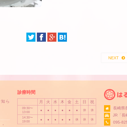
NEXT
診療時間
お知ら
月
火
水
木
金
土
日
祝
長崎県長
09:30〜
●
●
●
●
●
●
休
休
13:00
JR「
14:30〜
●
●
●
●
●
休
休
休
19:00
095-82
・・