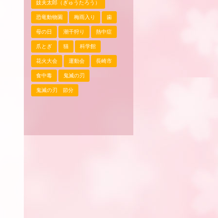
妓夫太郎（ぎゅうたろう）
恐竜動物園
梅雨入り
歯
母の日
潮干狩り
熱中症
爪とぎ
猫
科学館
花火大会
運動会
長崎市
食中毒
鬼滅の刃
鬼滅の刃 節分