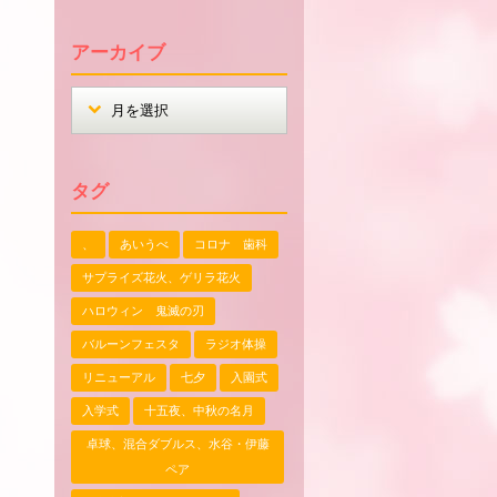
アーカイブ
タグ
、
あいうべ
コロナ 歯科
サプライズ花火、ゲリラ花火
ハロウィン 鬼滅の刃
バルーンフェスタ
ラジオ体操
リニューアル
七夕
入園式
入学式
十五夜、中秋の名月
卓球、混合ダブルス、水谷・伊藤
ペア