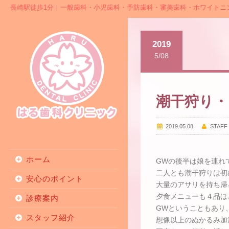
長崎駅徒歩1分｜一般歯科・小児歯科・予防歯科・審美歯科・ホワイトニ
2019
5/08
潮干狩り・
2019.05.08
STAFF
ホーム
GWの後半は娘を連れ
二人とも潮干狩りは初
安心のポイント
大量のアサリを持ち帰
夕食メニューも４品ほ
診療案内
GWということもあり
スタッフ紹介
想像以上のぬかるみ加