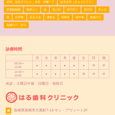
卓球、混合ダブルス、水谷・伊藤ペア
妓夫太郎（ぎゅうたろう）
恐竜動物園
梅雨入り
歯
母の日
潮干狩り
熱中症
爪とぎ
猫
科学館
花火大会
運動会
長崎市
食中毒
鬼滅の刃
鬼滅の刃 節分
診療時間
月
火
水
木
金
土
日
祝
09:30〜
●
●
●
●
●
●
休
休
13:00
14:30〜
●
●
●
●
●
休
休
休
19:00
休診：土曜日午後・日曜日・祝祭日
長崎県長崎市大黒町7-14 サン・アヴィート2F