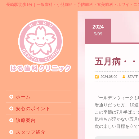
長崎駅徒歩1分｜一般歯科・小児歯科・予防歯科・審美歯科・ホワイトニ
2024
5/09
五月病・・
2024.05.09
STAFF
ホーム
ゴールデンウィークも
暦通りだった方、10
安心のポイント
この季節は7月半ばま
気持ちが浮かない五月
診療案内
次の楽しい目標を立て
スタッフ紹介