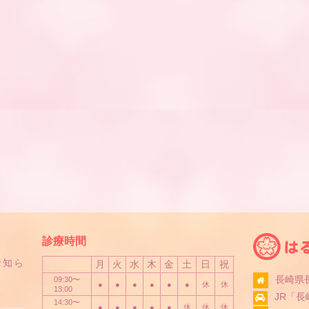
診療時間
お知ら
月
火
水
木
金
土
日
祝
長崎県長
09:30〜
●
●
●
●
●
●
休
休
13:00
JR「
14:30〜
●
●
●
●
●
休
休
休