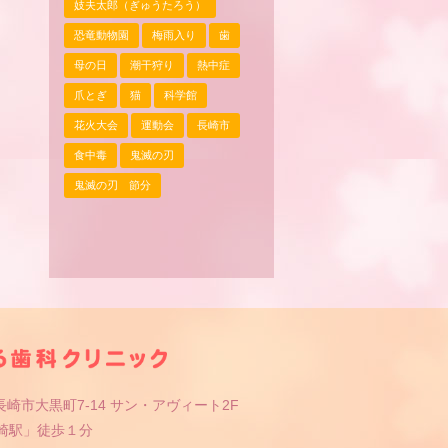
妓夫太郎（ぎゅうたろう）
恐竜動物園
梅雨入り
歯
母の日
潮干狩り
熱中症
爪とぎ
猫
科学館
花火大会
運動会
長崎市
食中毒
鬼滅の刃
鬼滅の刃 節分
崎市大黒町7-14 サン・アヴィート2F
長崎駅」徒歩１分