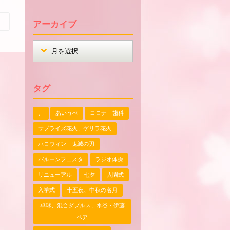
アーカイブ
タグ
、
あいうべ
コロナ 歯科
サプライズ花火、ゲリラ花火
ハロウィン 鬼滅の刃
バルーンフェスタ
ラジオ体操
リニューアル
七夕
入園式
入学式
十五夜、中秋の名月
卓球、混合ダブルス、水谷・伊藤
ペア