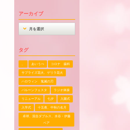
アーカイブ
タグ
、
あいうべ
コロナ 歯科
サプライズ花火、ゲリラ花火
ハロウィン 鬼滅の刃
バルーンフェスタ
ラジオ体操
リニューアル
七夕
入園式
入学式
十五夜、中秋の名月
卓球、混合ダブルス、水谷・伊藤
ペア