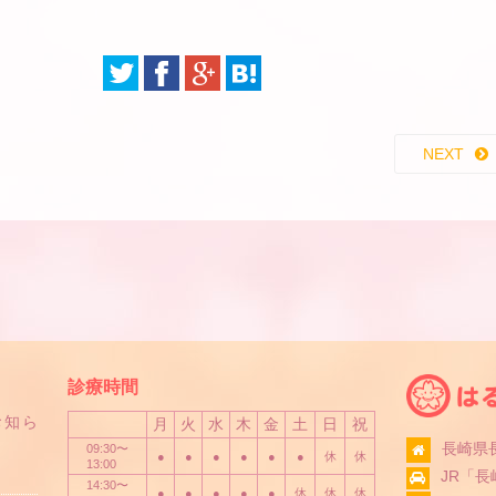
NEXT
診療時間
お知ら
月
火
水
木
金
土
日
祝
長崎県長
09:30〜
●
●
●
●
●
●
休
休
13:00
JR「
14:30〜
●
●
●
●
●
休
休
休