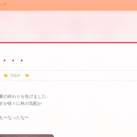
ング
・・・
ブログ
夏の終わりを告げました。
すが徐々に秋の気配が
も〜なったな〜
。