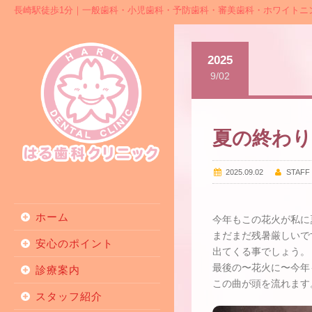
長崎駅徒歩1分｜一般歯科・小児歯科・予防歯科・審美歯科・ホワイトニ
2025
9/02
夏の終わり
2025.09.02
STAFF
ホーム
今年もこの花火が私に
まだまだ残暑厳しいで
安心のポイント
出てくる事でしょう。
最後の〜花火に〜今年
診療案内
この曲が頭を流れます
スタッフ紹介