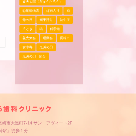
妓夫太郎（ぎゅうたろう）
恐竜動物園
梅雨入り
歯
母の日
潮干狩り
熱中症
爪とぎ
猫
科学館
花火大会
運動会
長崎市
食中毒
鬼滅の刃
鬼滅の刃 節分
崎市大黒町7-14 サン・アヴィート2F
長崎駅」徒歩１分