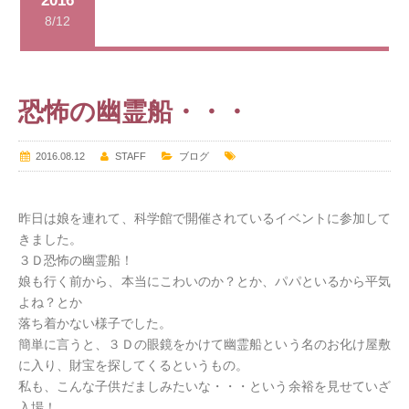
2016
8/12
恐怖の幽霊船・・・
2016.08.12
STAFF
ブログ
昨日は娘を連れて、科学館で開催されているイベントに参加して
きました。
３Ｄ恐怖の幽霊船！
娘も行く前から、本当にこわいのか？とか、パパといるから平気
よね？とか
落ち着かない様子でした。
簡単に言うと、３Ｄの眼鏡をかけて幽霊船という名のお化け屋敷
に入り、財宝を探してくるというもの。
私も、こんな子供だましみたいな・・・という余裕を見せていざ
入場！