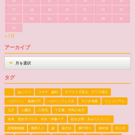
10
11
12
13
14
15
16
17
18
19
20
21
22
23
24
25
26
27
28
29
30
31
« 7月
アーカイブ
タグ
、
あいうべ
コロナ 歯科
サプライズ花火、ゲリラ花火
ハロウィン 鬼滅の刃
バルーンフェスタ
ラジオ体操
リニューアル
七夕
入園式
入学式
十五夜、中秋の名月
卓球、混合ダブルス、水谷・伊藤ペア
妓夫太郎（ぎゅうたろう）
恐竜動物園
梅雨入り
歯
母の日
潮干狩り
熱中症
爪とぎ