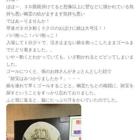
ほほ～、３Ｄ眼鏡掛けてると想像以上に壁などに描かれている気
持ち悪い幽霊の絵がますます気持ち悪い
ではあ～りませんか！
早速ガタガタ動くドクロのおばけに娘は大号泣！！
パパ抱っこ！パパ抱っこ！
入場して１分少々で、泣き止まない娘を抱っこしたままゴールま
でたどり着きました。。
いや～動くとわかっていても、いざ動かれるとビビッてしまいま
した。
ゴールにつくと、係のお姉さんがきょとんとした顔で
「財宝はみつかりましたか？」・・・
娘を連れて早くゴールすることと、幽霊たちとの格闘に、財宝を
探すということをすっかり忘れておりました。
ふと我に返ると、脇にたっぷり汗をかいていたのでした。