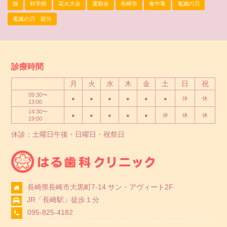
猫
科学館
花火大会
運動会
長崎市
食中毒
鬼滅の刃
鬼滅の刃 節分
診療時間
月
火
水
木
金
土
日
祝
09:30〜
●
●
●
●
●
●
休
休
13:00
14:30〜
●
●
●
●
●
休
休
休
19:00
休診：土曜日午後・日曜日・祝祭日
長崎県長崎市大黒町7-14 サン・アヴィート2F
JR「長崎駅」徒歩１分
095-825-4182