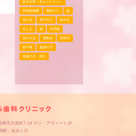
妓夫太郎（ぎゅうたろう）
恐竜動物園
梅雨入り
歯
母の日
潮干狩り
熱中症
爪とぎ
猫
科学館
花火大会
運動会
長崎市
食中毒
鬼滅の刃
鬼滅の刃 節分
崎市大黒町7-14 サン・アヴィート2F
長崎駅」徒歩１分