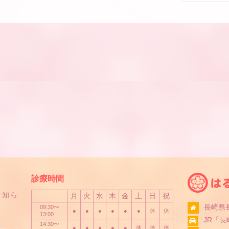
診療時間
お知ら
月
火
水
木
金
土
日
祝
長崎県長
09:30〜
●
●
●
●
●
●
休
休
13:00
JR「
14:30〜
●
●
●
●
●
休
休
休