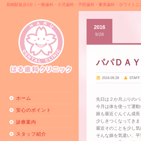
長崎駅徒歩1分｜一般歯科・小児歯科・予防歯科・審美歯科・ホワイトニ
2016
9/28
パパＤＡＹ
2016.09.28
STAFF
ホーム
先日は２か月ぶりのパ
今月は体を使って運動
安心のポイント
娘も最近ぐんぐん成長
少しきつくなってきま
診療案内
最近そのことを少し気
スタッフ紹介
そんな娘を気遣い、平