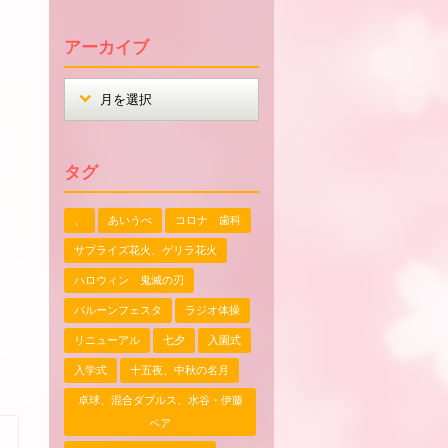
アーカイブ
タグ
、
あいうべ
コロナ 歯科
サプライズ花火、ゲリラ花火
ハロウィン 鬼滅の刃
バルーンフェスタ
ラジオ体操
リニューアル
七夕
入園式
入学式
十五夜、中秋の名月
卓球、混合ダブルス、水谷・伊藤
ペア