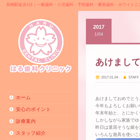
長崎駅徒歩1分｜一般歯科・小児歯科・予防歯科・審美歯科・ホワイトニ
2017
1/04
あけまし
2017.01.04
STAFF
ホーム
あけましておめでとう
今年もよろしくお願い
安心のポイント
年末年始と、とにかく
しかしながら家族でゆ
診療案内
昨日は退屈そうな娘を
スタッフ紹介
いろんな遊具を使いこ