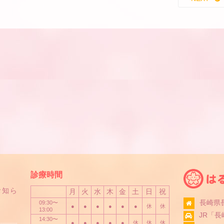
診療時間
お知ら
月
火
水
木
金
土
日
祝
長崎県長
09:30〜
●
●
●
●
●
●
休
休
13:00
JR「
14:30〜
●
●
●
●
●
休
休
休