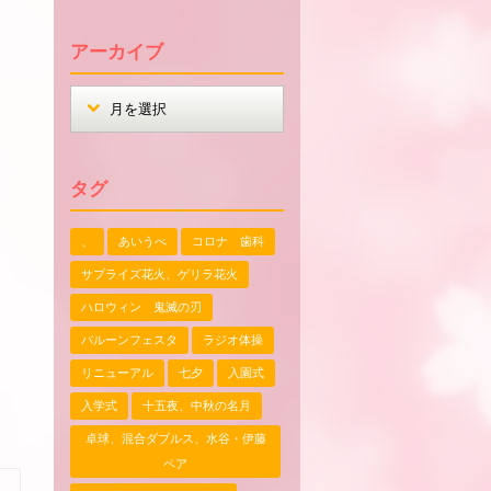
アーカイブ
タグ
、
あいうべ
コロナ 歯科
サプライズ花火、ゲリラ花火
ハロウィン 鬼滅の刃
バルーンフェスタ
ラジオ体操
リニューアル
七夕
入園式
入学式
十五夜、中秋の名月
卓球、混合ダブルス、水谷・伊藤
ペア