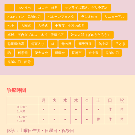
、
あいうべ
コロナ 歯科
サプライズ花火、ゲリラ花火
ハロウィン 鬼滅の刃
バルーンフェスタ
ラジオ体操
リニューアル
七夕
入園式
入学式
十五夜、中秋の名月
卓球、混合ダブルス、水谷・伊藤ペア
妓夫太郎（ぎゅうたろう）
恐竜動物園
梅雨入り
歯
母の日
潮干狩り
熱中症
爪とぎ
猫
科学館
花火大会
運動会
長崎市
食中毒
鬼滅の刃
鬼滅の刃 節分
診療時間
月
火
水
木
金
土
日
祝
09:30〜
●
●
●
●
●
●
休
休
13:00
14:30〜
●
●
●
●
●
休
休
休
19:00
休診：土曜日午後・日曜日・祝祭日