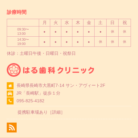
診療時間
月
火
水
木
金
土
日
祝
09:30〜
●
●
●
●
●
●
休
休
13:00
14:30〜
●
●
●
●
●
休
休
休
19:00
休診：土曜日午後・日曜日・祝祭日
長崎県長崎市大黒町7-14 サン・アヴィート2F
JR「長崎駅」徒歩１分
095-825-4182
提携駐車場あり［
詳細
］