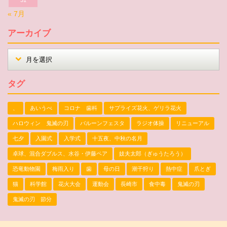
« 7月
アーカイブ
タグ
、
あいうべ
コロナ 歯科
サプライズ花火、ゲリラ花火
ハロウィン 鬼滅の刃
バルーンフェスタ
ラジオ体操
リニューアル
七夕
入園式
入学式
十五夜、中秋の名月
卓球、混合ダブルス、水谷・伊藤ペア
妓夫太郎（ぎゅうたろう）
恐竜動物園
梅雨入り
歯
母の日
潮干狩り
熱中症
爪とぎ
猫
科学館
花火大会
運動会
長崎市
食中毒
鬼滅の刃
鬼滅の刃 節分