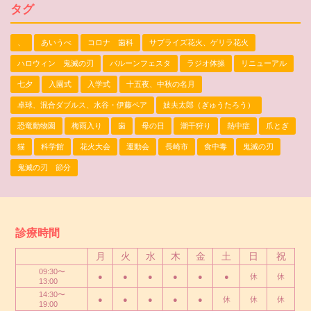
タグ
、
あいうべ
コロナ 歯科
サプライズ花火、ゲリラ花火
ハロウィン 鬼滅の刃
バルーンフェスタ
ラジオ体操
リニューアル
七夕
入園式
入学式
十五夜、中秋の名月
卓球、混合ダブルス、水谷・伊藤ペア
妓夫太郎（ぎゅうたろう）
恐竜動物園
梅雨入り
歯
母の日
潮干狩り
熱中症
爪とぎ
猫
科学館
花火大会
運動会
長崎市
食中毒
鬼滅の刃
鬼滅の刃 節分
診療時間
月
火
水
木
金
土
日
祝
09:30〜
●
●
●
●
●
●
休
休
13:00
14:30〜
●
●
●
●
●
休
休
休
19:00