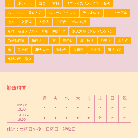
、
あいうべ
コロナ 歯科
サプライズ花火、ゲリラ花火
ハロウィン 鬼滅の刃
バルーンフェスタ
ラジオ体操
リニューアル
七夕
入園式
入学式
十五夜、中秋の名月
卓球、混合ダブルス、水谷・伊藤ペア
妓夫太郎（ぎゅうたろう）
恐竜動物園
梅雨入り
歯
母の日
潮干狩り
熱中症
爪とぎ
猫
科学館
花火大会
運動会
長崎市
食中毒
鬼滅の刃
鬼滅の刃 節分
診療時間
月
火
水
木
金
土
日
祝
09:30〜
●
●
●
●
●
●
休
休
13:00
14:30〜
●
●
●
●
●
休
休
休
19:00
休診：土曜日午後・日曜日・祝祭日