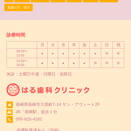
鬼滅の刃 節分
診療時間
月
火
水
木
金
土
日
祝
09:30〜
●
●
●
●
●
●
休
休
13:00
14:30〜
●
●
●
●
●
休
休
休
19:00
休診：土曜日午後・日曜日・祝祭日
長崎県長崎市大黒町7-14 サン・アヴィート2F
JR「長崎駅」徒歩１分
095-825-4182
提携駐車場あり［
詳細
］