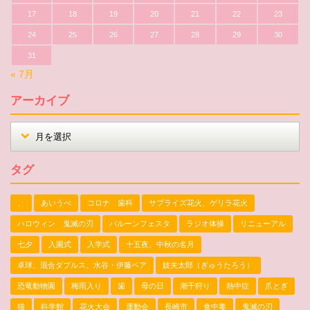
17
18
19
20
21
22
23
24
25
26
27
28
29
30
31
« 7月
アーカイブ
タグ
、
あいうべ
コロナ 歯科
サプライズ花火、ゲリラ花火
ハロウィン 鬼滅の刃
バルーンフェスタ
ラジオ体操
リニューアル
七夕
入園式
入学式
十五夜、中秋の名月
卓球、混合ダブルス、水谷・伊藤ペア
妓夫太郎（ぎゅうたろう）
恐竜動物園
梅雨入り
歯
母の日
潮干狩り
熱中症
爪とぎ
猫
科学館
花火大会
運動会
長崎市
食中毒
鬼滅の刃